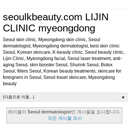
seoulkbeauty.com LIJIN
CLINIC myeongdong
Seoul skin clinic, Myeongdong skin clinic, Seoul
dermatologist, Myeongdong dermatologist, best skin clinic
Seoul, Korean skincare, K-beauty clinic, Seoul beauty clinic,
Lijin Clinic, Myeongdong facial, Seoul laser treatment, anti-
aging Seoul, skin booster Seoul, Shurink Seoul, Botox
Seoul, fillers Seoul, Korean beauty treatments, skincare for
foreigners in Seoul, Seoul travel skincare, Myeongdong
beauty
▼
레이블이
Seoul dermatologist
인 게시물을 표시합니다.
모든 게시물 표시